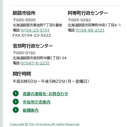
釧路市役所
阿寒町行政センター
〒085-8505
〒085-0292
北海道釧路市黒金町7丁目5番地
北海道釧路市阿寒町中央1丁目4-1
電話/
0154-23-5151
電話/
0154-66-2121
FAX/0154-23-5222
音別町行政センター
〒088-0192
北海道釧路市音別町中園1丁目134
電話/
01547-6-2231
開庁時間
午前8時50分～午後5時20分（月～金曜日）
各課の連絡先・お問合わせ
市役所庁舎案内
組織案内
Copyright © City of Kushiro,All rights Reserved.