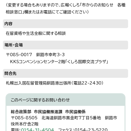
（変更する場合もありますので、広報くしろ「市からのお知らせ 各種
相談窓口」欄またはお電話にてご確認ください）
内容
在留資格や生活全般に関する相談
場所・会場
〒085-0017 釧路市幸町3-3
KKSコンベンションセンター2階「くしろ国際交流プラザ」
問合先
札幌出入国在留管理局釧路港出張所（電話22-2430）
このページに関する
お問い合わせ
総合政策部 市民協働推進課 市民協働係
〒085-8505 北海道釧路市黒金町7丁目5番地 釧路市
役所本庁舎2階
電話：
0154-31-4504
ファクス：0154-23-5220