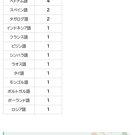
ベトナム語
4
スペイン語
2
タガログ語
2
インドネシア語
1
フランス語
1
ピジン語
1
シンハラ語
1
ラオス語
1
タイ語
1
モンゴル語
1
ポルトガル語
1
ポーランド語
1
ロシア語
1