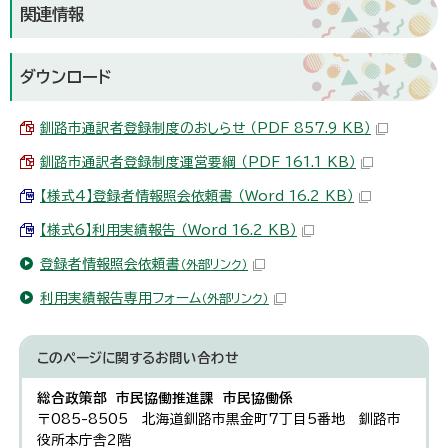
関連情報
ダウンロード
釧路市通訳者登録制度のおしらせ （PDF 857.9 KB）
釧路市通訳者登録制度運営要綱 （PDF 161.1 KB）
【様式4】登録者情報照会依頼書 （Word 16.2 KB）
【様式6】利用実績報告 （Word 16.2 KB）
登録者情報照会依頼書
（外部リンク）
利用実績報告専用フォーム
（外部リンク）
このページに関する
お問い合わせ
総合政策部 市民協働推進課 市民協働係
〒085-8505 北海道釧路市黒金町7丁目5番地 釧路市
役所本庁舎2階