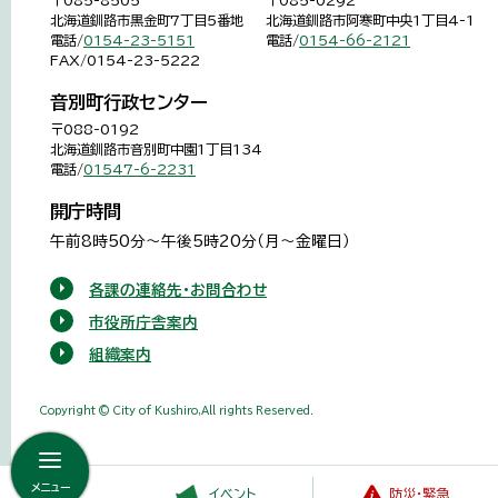
〒085-8505
〒085-0292
北海道釧路市黒金町7丁目5番地
北海道釧路市阿寒町中央1丁目4-1
電話/
0154-23-5151
電話/
0154-66-2121
FAX/0154-23-5222
音別町行政センター
〒088-0192
北海道釧路市音別町中園1丁目134
電話/
01547-6-2231
開庁時間
午前8時50分～午後5時20分（月～金曜日）
各課の連絡先・お問合わせ
市役所庁舎案内
組織案内
Copyright © City of Kushiro,All rights Reserved.
メニュー
イベント
防災・緊急