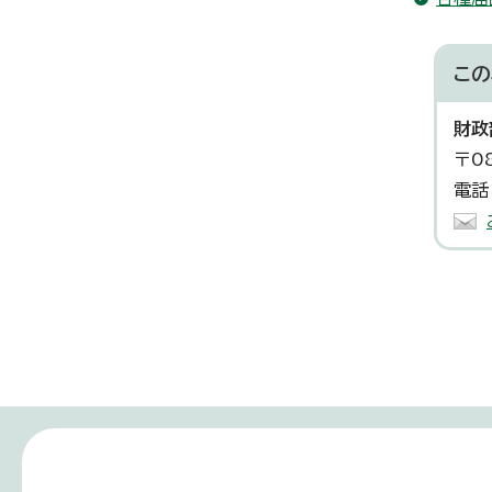
この
財政
〒0
電話