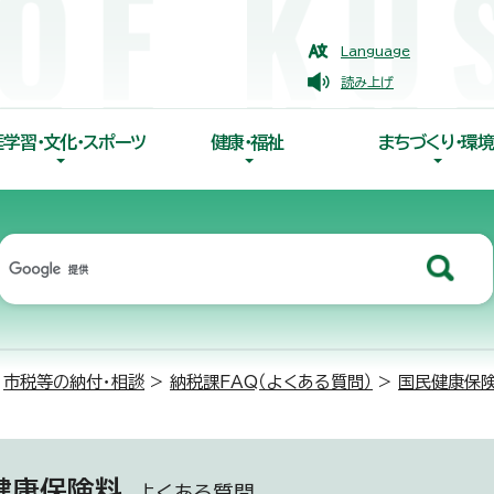
Language
読み上げ
涯学習・文化・スポーツ
健康・福祉
まちづくり・環境
>
市税等の納付・相談
>
納税課FAQ（よくある質問）
>
国民健康保
健康保険料
よくある質問