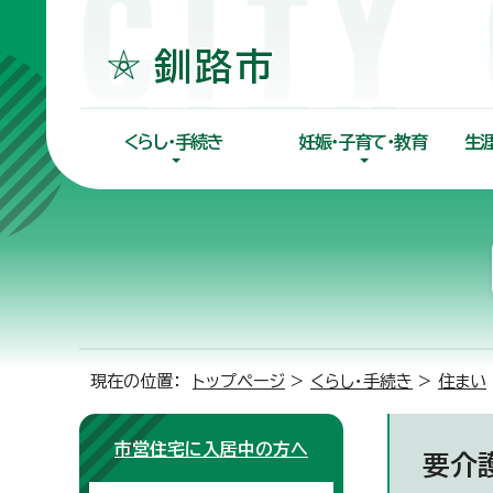
くらし・手続き
妊娠・子育て・教育
生
現在の位置：
トップページ
>
くらし・手続き
>
住まい
市営住宅に入居中の方へ
要介