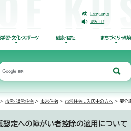
Language
読み上げ
涯学習・文化・スポーツ
健康・福祉
まちづくり・環境
>
市営・道営住宅
>
市営住宅
>
市営住宅に入居中の方へ
> 要介
護認定への障がい者控除の適用について