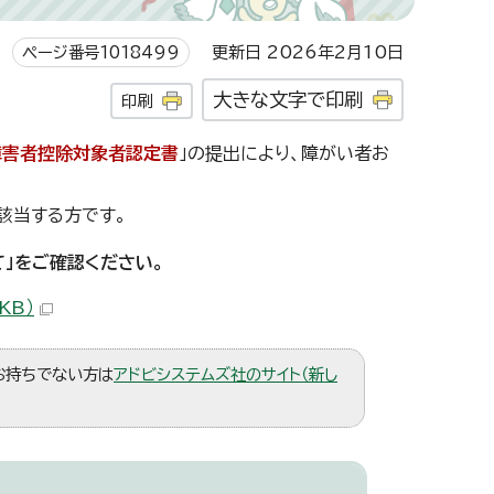
ページ番号1018499
更新日 2026年2月10日
大きな文字で印刷
印刷
障害者控除対象者認定書
」の提出により、障がい者お
該当する方です。
」をご確認ください。
KB）
。お持ちでない方は
アドビシステムズ社のサイト（新し