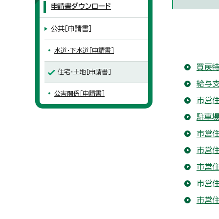
申請書ダウンロード
公共［申請書］
水道・下水道［申請書］
買戻
住宅・土地［申請書］
給与支
公害関係［申請書］
市営
駐車
市営
市営
市営
市営
市営