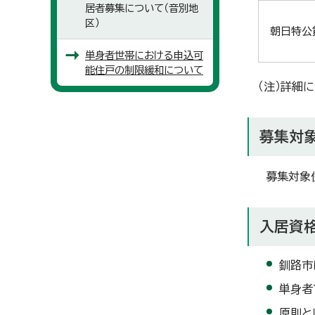
居者募集について（音別地
区）
朝日特公
単身者世帯における申込可
能住戸の制限緩和について
（注）詳細
募集対
募集対象住
入居資
釧路市
単身者
原則と