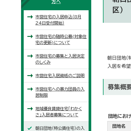
方へ
区）
市営住宅の入居申込（8月
24日受付開始）
市営住宅の随時公募(対象住
宅の更新)について
市営住宅の募集と入居決定
朝日団地（
のしくみ
入居を希望
市営住宅入居資格のご説明
募集概
市営住宅への暴力団員の入
居制限
地域優良賃貸住宅「わかく
さ」入居者募集について
団地にお
団地名
朝日団地（特公賃住宅）の入