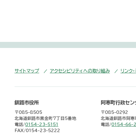
サイトマップ
アクセシビリティへの取り組み
リンク
釧路市役所
阿寒町行政セン
〒085-8505
〒085-0292
北海道釧路市黒金町7丁目5番地
北海道釧路市阿寒町
電話/
0154-23-5151
電話/
0154-66-
FAX/0154-23-5222