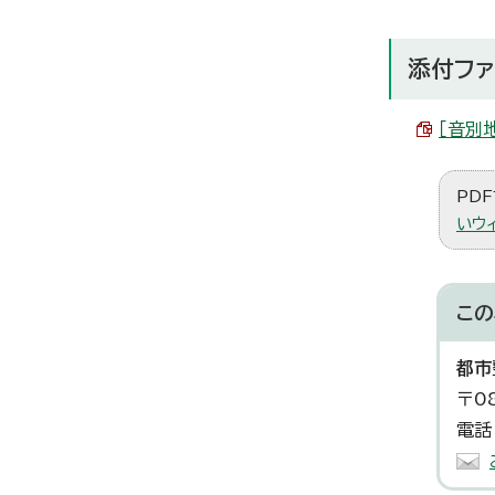
添付ファ
［音別地
PDF
いウ
この
都市
〒0
電話