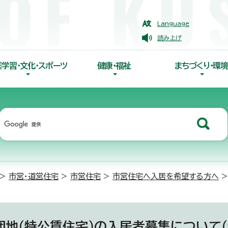
Language
読み上げ
涯学習・文化・スポーツ
健康・福祉
まちづくり・環境
>
市営・道営住宅
>
市営住宅
>
市営住宅へ入居を希望する方へ
>
団地（特公賃住宅）の入居者募集について