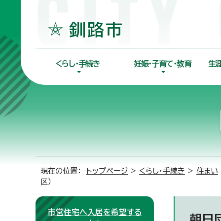
くらし・手続き
妊娠・子育て・教育
生
現在の位置：
トップページ
>
くらし・手続き
>
住まい
区）
市営住宅へ入居を希望する
朝日