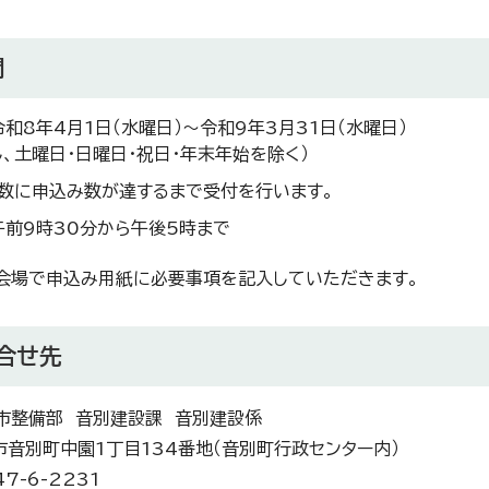
間
令和8年4月1日（水曜日）～令和9年3月31日（水曜日）
し、土曜日・日曜日・祝日・年末年始を除く）
数に申込み数が達するまで受付を行います。
午前9時30分から午後5時まで
会場で申込み用紙に必要事項を記入していただきます。
合せ先
市整備部 音別建設課 音別建設係
市音別町中園1丁目134番地（音別町行政センター内）
7-6-2231