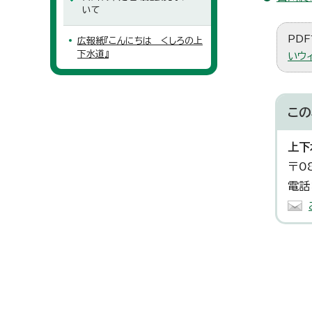
いて
PDF
広報紙『こんにちは くしろの上
下水道』
いウ
この
上下
〒0
電話