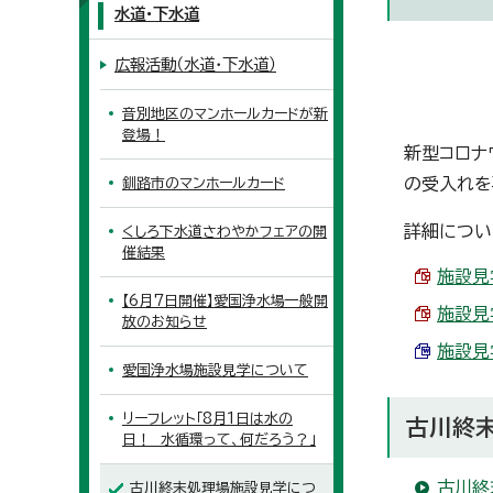
水道・下水道
広報活動（水道・下水道）
音別地区のマンホールカードが新
登場！
新型コロナ
の受入れを
釧路市のマンホールカード
詳細につい
くしろ下水道さわやかフェアの開
催結果
施設見学
【6月7日開催】愛国浄水場一般開
施設見学
放のお知らせ
施設見学
愛国浄水場施設見学について
リーフレット「8月1日は水の
古川終
日！ 水循環って、何だろう？」
古川終
古川終末処理場施設見学につ