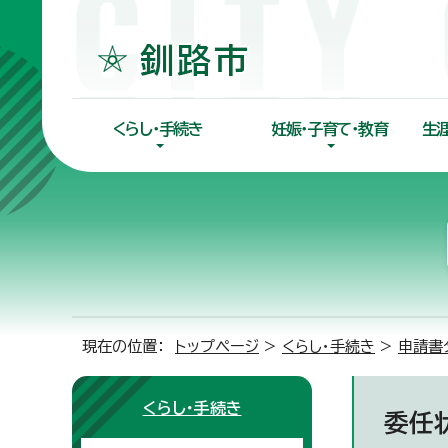
くらし・手続き
妊娠・子育て・教育
生
現在の位置：
トップページ
>
くらし・手続き
>
申請書
くらし・手続き
委任