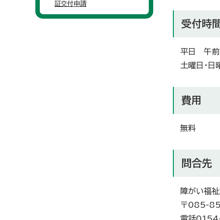
証交付申請
受付時
平日 午前
土曜日・日
費用
無料
問合先
障がい福祉
〒085-
電話0154