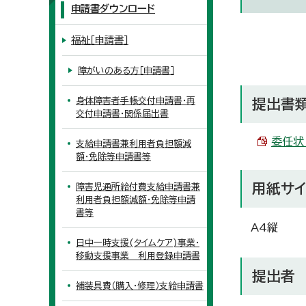
申請書ダウンロード
福祉［申請書］
障がいのある方［申請書］
身体障害者手帳交付申請書・再
提出書
交付申請書・関係届出書
委任状 
支給申請書兼利用者負担額減
額・免除等申請書等
用紙サ
障害児通所給付費支給申請書兼
利用者負担額減額・免除等申請
書等
A4縦
日中一時支援(タイムケア)事業・
移動支援事業 利用登録申請書
提出者
補装具費（購入・修理）支給申請書