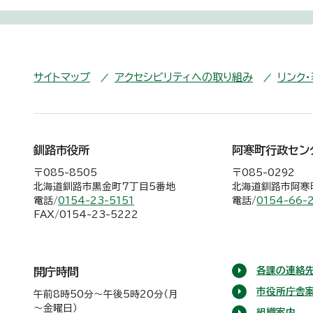
サイトマップ
アクセシビリティへの取り組み
リンク
釧路市役所
阿寒町行政セン
〒085-8505
〒085-0292
北海道釧路市黒金町7丁目5番地
北海道釧路市阿寒町
電話/
0154-23-5151
電話/
0154-66-
FAX/0154-23-5222
各課の連絡先
開庁時間
市役所庁舎
午前8時50分～午後5時20分（月
～金曜日）
組織案内