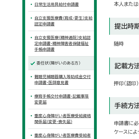
本人または
日常生活用具給付申請書
自立支援医療費（育成・更生）支給
認定申請書
提出時
自立支援医療（精神通院）支給認
随時
定申請書・精神障害者保健福祉
手帳申請書
委任状（障がいのある方）
記載方
難聴児補聴器購入等助成金交付
申請書・医師意見書
押印（認印
療育手帳交付申請書・記載事項
変更届
手続方
重度心身障がい者医療受給資格
関係届（変更・喪失届）
申請書に必
ケースによ
重度心身障がい者医療費受給者