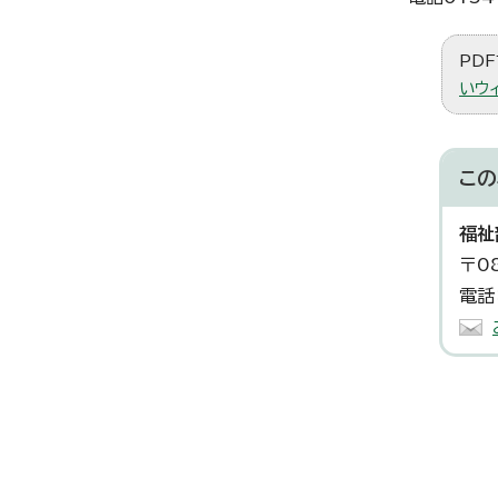
PDF
いウ
この
福祉
〒0
電話