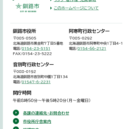
このホームページについて
釧路市役所
阿寒町行政センター
〒085-8505
〒085-0292
北海道釧路市黒金町7丁目5番地
北海道釧路市阿寒町中央1丁目4-1
電話/
0154-23-5151
電話/
0154-66-2121
FAX/0154-23-5222
音別町行政センター
〒088-0192
北海道釧路市音別町中園1丁目134
電話/
01547-6-2231
開庁時間
午前8時50分～午後5時20分（月～金曜日）
各課の連絡先・お問合わせ
市役所庁舎案内