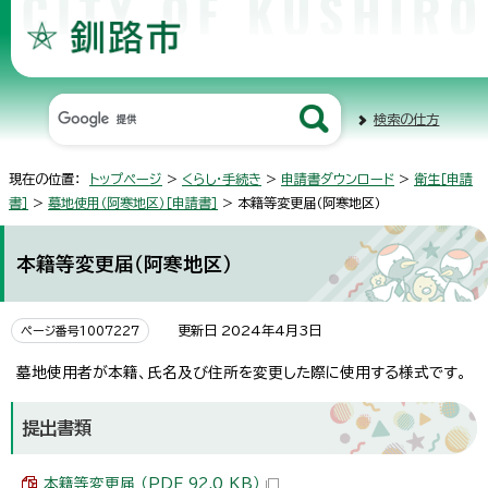
検索の仕方
現在の位置：
トップページ
>
くらし・手続き
>
申請書ダウンロード
>
衛生［申請
書］
>
墓地使用（阿寒地区）［申請書］
> 本籍等変更届（阿寒地区）
本籍等変更届（阿寒地区）
更新日 2024年4月3日
ページ番号1007227
墓地使用者が本籍、氏名及び住所を変更した際に使用する様式です。
提出書類
本籍等変更届 （PDF 92.0 KB）