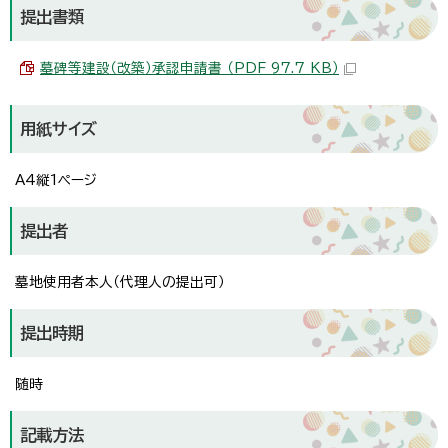
提出書類
墓碑等建設（改築）承認申請書 （PDF 97.7 KB）
用紙サイズ
A4縦1ページ
提出者
墓地使用者本人（代理人の提出可）
提出時期
随時
記載方法