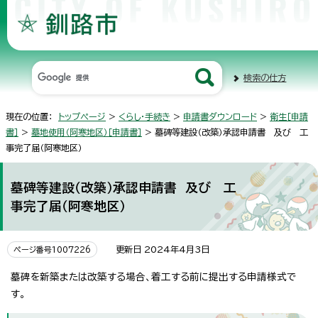
検索の仕方
現在の位置：
トップページ
>
くらし・手続き
>
申請書ダウンロード
>
衛生［申請
書］
>
墓地使用（阿寒地区）［申請書］
> 墓碑等建設（改築）承認申請書 及び 工
事完了届（阿寒地区）
墓碑等建設（改築）承認申請書 及び 工
事完了届（阿寒地区）
更新日 2024年4月3日
ページ番号1007226
墓碑を新築または改築する場合、着工する前に提出する申請様式で
す。