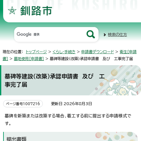
検索の仕方
現在の位置：
トップページ
>
くらし・手続き
>
申請書ダウンロード
>
衛生［申請
書］
>
墓地使用［申請書］
> 墓碑等建設（改築）承認申請書 及び 工事完了届
墓碑等建設（改築）承認申請書 及び 工
事完了届
更新日 2026年8月3日
ページ番号1007216
墓碑を新築または改築する場合、着工する前に提出する申請様式で
す。
提出書類