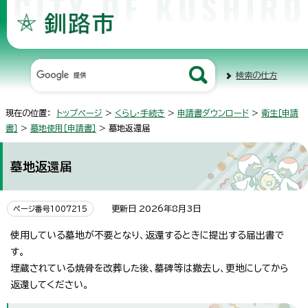
検索の仕方
現在の位置：
トップページ
>
くらし・手続き
>
申請書ダウンロード
>
衛生［申請
書］
>
墓地使用［申請書］
> 墓地返還届
墓地返還届
更新日 2026年8月3日
ページ番号1007215
使用している墓地が不要となり、返還するときに提出する届出書で
す。
埋蔵されている焼骨を改葬した後、墓碑等は撤去し、更地にしてから
返還してください。