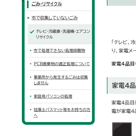
ごみ・リサイクル
市で収集していないごみ
テレビ・冷蔵庫・洗濯機・エアコン
リサイクル
「テレビ、
り、家電メ
市で処理できない処理困難物
家電4品目
PCB廃棄物の適正処理について
事業所から発生するごみは収集
しません
家電4
家庭用パソコンの処理
家電4品目
珪藻土バスマット等をお持ちの方
電が家電4
へ