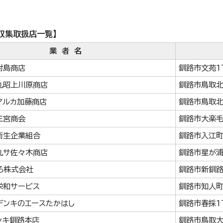
収集取扱店一覧】
業 者 名
対島商店
釧路市文苑1
丸昭上川原商店
釧路市鳥取北
マルカ加藤商店
釧路市鳥取北
三宮商会
釧路市大楽毛
衛生企業組合
釧路市入江町
丸サ佐々木商店
釧路市星が浦
ろ株式会社
釧路市新釧路
栄和サービス
釧路市知人町
デンキのエースたかはし
釧路市春採1
ンキ釧路本店
釧路市鳥取大