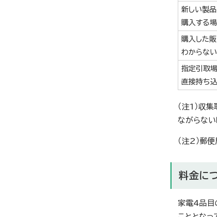
新しい製品
購入する
購入した販
わからな
指定引取
直接持ち
（注1）収
ながらない
（注2）郵
料金に
家電4品目
こととなっ