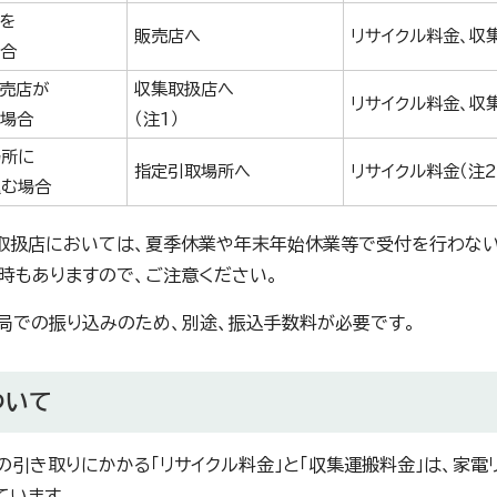
を
販売店へ
リサイクル料金、収
場合
売店が
収集取扱店へ
リサイクル料金、収
い場合
（注1）
場所に
指定引取場所へ
リサイクル料金（注2
込む場合
集取扱店においては、夏季休業や年末年始休業等で受付を行わない
時もありますので、ご注意ください。
便局での振り込みのため、別途、振込手数料が必要です。
ついて
の引き取りにかかる「リサイクル料金」と「収集運搬料金」は、家電
ています。