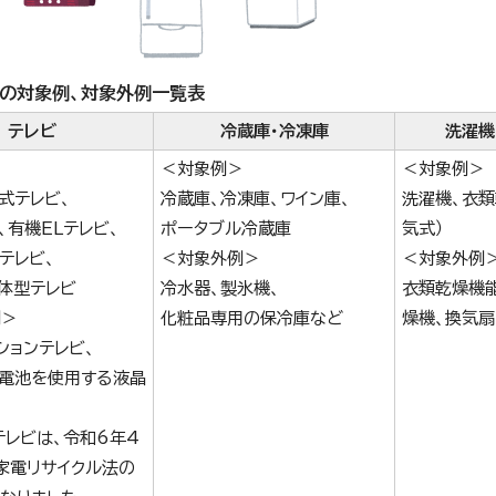
の対象例、対象外例一覧表
テレビ
冷蔵庫・冷凍庫
洗濯機
＞
＜対象例＞
＜対象例＞
式テレビ、
冷蔵庫、冷凍庫、ワイン庫、
洗濯機、衣類
、有機ELテレビ、
ポータブル冷蔵庫
気式）
テレビ、
＜対象外例＞
＜対象外例
体型テレビ
冷水器、製氷機、
衣類乾燥機
例＞
化粧品専用の保冷庫など
燥機、換気扇
ションテレビ、
電池を使用する液晶
テレビは、令和6年4
家電リサイクル法の