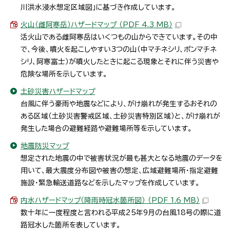
川洪水浸水想定区域図」に基づき作成しています。
火山（雌阿寒岳）ハザードマップ （PDF 4.3 MB）
活火山である雌阿寒岳はいくつもの山からできています。その中
で、今後、噴火を起こしやすい3つの山（中マチネシリ、ポンマチネ
シリ、阿寒富士）が噴火したときに起こる現象とそれに伴う災害や
危険な場所を示しています。
土砂災害ハザードマップ
台風に伴う豪雨や地震などにより、がけ崩れが発生するおそれの
ある区域（土砂災害警戒区域、土砂災害特別区域）と、がけ崩れが
発生した場合の避難経路や避難場所等を示しています。
地震防災マップ
想定された地震の中で被害状況が最も甚大となる地震のデータを
用いて、最大震度分布図や被害の想定、広域避難場所・指定避難
施設・緊急輸送道路などを示したマップを作成しています。
内水ハザードマップ（降雨時冠水箇所図） （PDF 1.6 MB）
数十年に一度程度と言われる平成25年9月の台風18号の際に道
路冠水した箇所を表しています。