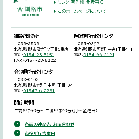
リンク・著作権・免責事項
このホームページについて
釧路市役所
阿寒町行政センター
〒085-8505
〒085-0292
北海道釧路市黒金町7丁目5番地
北海道釧路市阿寒町中央1丁目4-1
電話/
0154-23-5151
電話/
0154-66-2121
FAX/0154-23-5222
音別町行政センター
〒088-0192
北海道釧路市音別町中園1丁目134
電話/
01547-6-2231
開庁時間
午前8時50分～午後5時20分（月～金曜日）
各課の連絡先・お問合わせ
市役所庁舎案内