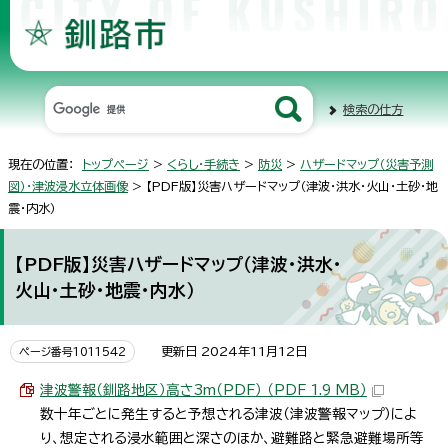
検索の仕方
現在の位置：
トップページ
>
くらし・手続き
>
防災
>
ハザードマップ（災害予測
図）・津波浸水立体画像
> 【PDF版】災害ハザードマップ（津波・洪水・火山・土砂・地
震・内水）
【PDF版】災害ハザードマップ（津波・洪水・
火山・土砂・地震・内水）
更新日 2024年11月12日
ページ番号1011542
津波警報（釧路地区）高さ3m（PDF） （PDF 1.9 MB）
数十年ごとに発生すると予想される津波（津波警報マップ）によ
り、想定される浸水範囲と深さのほか、避難路と緊急避難場所等