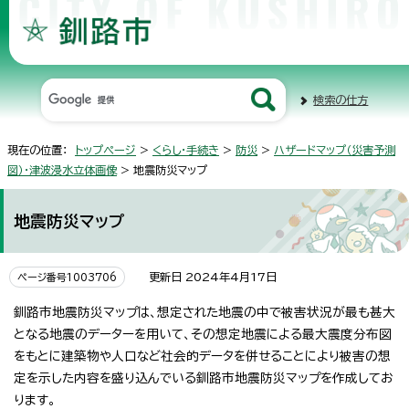
検索の仕方
現在の位置：
トップページ
>
くらし・手続き
>
防災
>
ハザードマップ（災害予測
図）・津波浸水立体画像
> 地震防災マップ
地震防災マップ
更新日 2024年4月17日
ページ番号1003706
釧路市地震防災マップは、想定された地震の中で被害状況が最も甚大
となる地震のデーターを用いて、その想定地震による最大震度分布図
をもとに建築物や人口など社会的データを併せることにより被害の想
定を示した内容を盛り込んでいる釧路市地震防災マップを作成してお
ります。