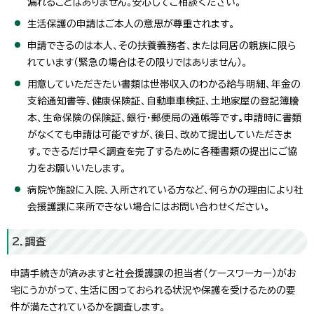
漏れることはありません。安心してご相談ください。
生活保護の申請はご本人の意思が尊重されます。
申請できるのは本人、その扶養義務者、または同居の親族に限ら
れています（緊急の場合はその限りではありません）。
用意していただきたい書類は世帯収入のわかる給与明細、年金の
支給通知書等、健康保険証、自動車車検証、土地家屋の登記簿謄
本、生命保険の保険証、銀行・郵便局の通帳等です。申請時に書類
がなくても申請は可能ですが、後日、改めて提出していただきま
す。できるだけ早く調査を完了するために各種書類の提出にご協
力をお願いいたします。
病院や施設に入院、入所されている方など、何らかの理由により社
会援護課に来所できない場合にはお問い合わせください。
2．調査
申請手続きが済みますと社会援護課の担当者（ケースワーカー）がお
宅にうかがって、生活に困っておられる状況や保護を受けるための要
件が満たされているかを調査します。