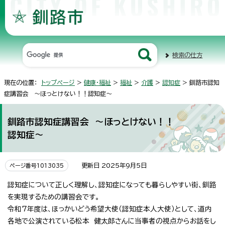
検索の仕方
現在の位置：
トップページ
>
健康・福祉
>
福祉
>
介護
>
認知症
> 釧路市認知
症講習会 ～ほっとけない！！認知症～
釧路市認知症講習会 ～ほっとけない！！
認知症～
更新日 2025年9月5日
ページ番号1013035
認知症について正しく理解し、認知症になっても暮らしやすい街、釧路
を実現するための講習会です。
令和7年度は、ほっかいどう希望大使（認知症本人大使）として、道内
各地で公演されている松本 健太郎さんに当事者の視点からお話をし