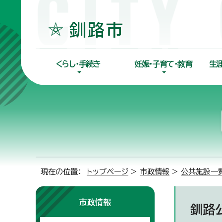
くらし・手続き
妊娠・子育て・教育
生
現在の位置：
トップページ
>
市政情報
>
公共施設一
市政情報
釧路