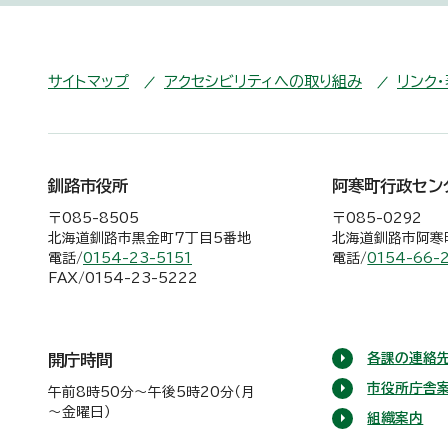
サイトマップ
アクセシビリティへの取り組み
リンク
釧路市役所
阿寒町行政セン
〒085-8505
〒085-0292
北海道釧路市黒金町7丁目5番地
北海道釧路市阿寒町
電話/
0154-23-5151
電話/
0154-66-
FAX/0154-23-5222
各課の連絡先
開庁時間
市役所庁舎
午前8時50分～午後5時20分（月
～金曜日）
組織案内