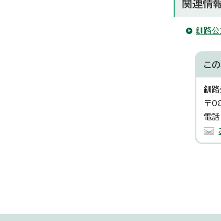
関連情
釧路公
この
釧路
〒0
電話