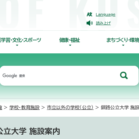
Language
読み上げ
涯学習・文化・スポーツ
健康・福祉
まちづくり・環境
覧
>
学校・教育施設
>
市立以外の学校（公立）
> 釧路公立大学 施
公立大学 施設案内