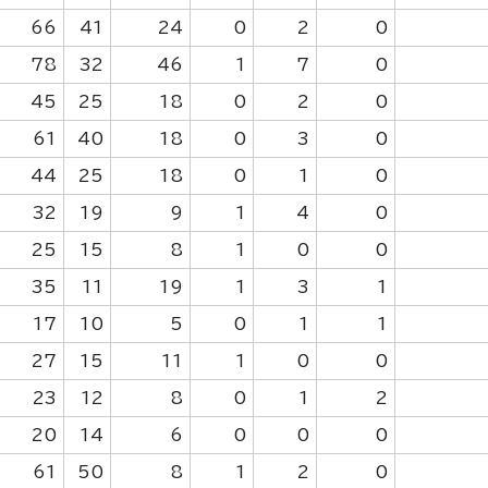
66
41
24
0
2
0
78
32
46
1
7
0
45
25
18
0
2
0
61
40
18
0
3
0
44
25
18
0
1
0
32
19
9
1
4
0
25
15
8
1
0
0
35
11
19
1
3
1
17
10
5
0
1
1
27
15
11
1
0
0
23
12
8
0
1
2
20
14
6
0
0
0
61
50
8
1
2
0