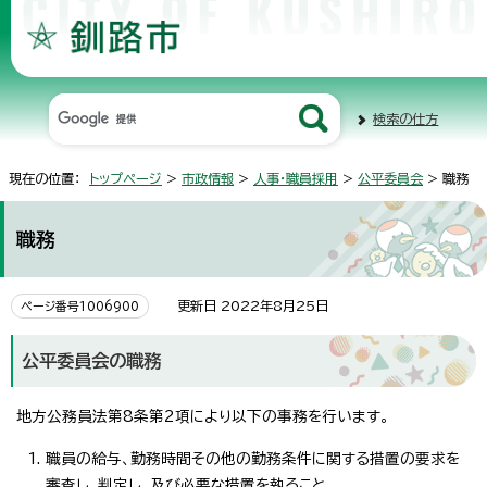
検索の仕方
現在の位置：
トップページ
>
市政情報
>
人事・職員採用
>
公平委員会
> 職務
職務
更新日 2022年8月25日
ページ番号1006900
公平委員会の職務
地方公務員法第8条第2項により以下の事務を行います。
職員の給与、勤務時間その他の勤務条件に関する措置の要求を
審査し、判定し、及び必要な措置を執ること