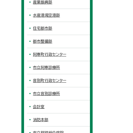
産業振興部
水産港湾空港部
住宅都市部
都市整備部
阿寒町行政センター
市立阿寒診療所
音別町行政センター
市立音別診療所
会計室
消防本部
市立釧路総合病院