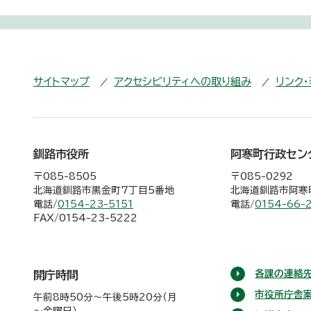
サイトマップ
アクセシビリティへの取り組み
リンク
釧路市役所
阿寒町行政セン
〒085-8505
〒085-0292
北海道釧路市黒金町7丁目5番地
北海道釧路市阿寒町
電話/
0154-23-5151
電話/
0154-66-
FAX/0154-23-5222
各課の連絡先
開庁時間
市役所庁舎
午前8時50分～午後5時20分（月