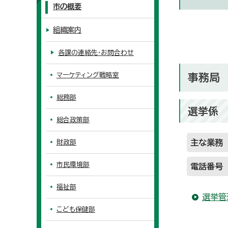
市の概要
組織案内
各課の連絡先・お問合わせ
マーケティング戦略室
事務局
総務部
選挙係
総合政策部
主な業務
財政部
市民環境部
電話番号
福祉部
選挙管
こども保健部