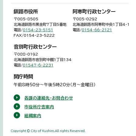
釧路市役所
阿寒町行政センター
〒085-8505
〒085-0292
北海道釧路市黒金町7丁目5番地
北海道釧路市阿寒町中央1丁目4-1
電話/
0154-23-5151
電話/
0154-66-2121
FAX/0154-23-5222
音別町行政センター
〒088-0192
北海道釧路市音別町中園1丁目134
電話/
01547-6-2231
開庁時間
午前8時50分～午後5時20分（月～金曜日）
各課の連絡先・お問合わせ
市役所庁舎案内
組織案内
Copyright © City of Kushiro,All rights Reserved.