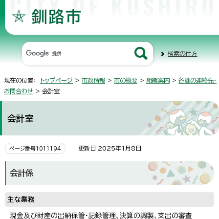
検索の仕方
現在の位置：
トップページ
>
市政情報
>
市の概要
>
組織案内
>
各課の連絡先・
お問合わせ
> 会計室
会計室
更新日 2025年1月8日
ページ番号1011194
会計係
主な業務
現金及び財産の出納保管・記録管理、決算の調製、支出の審査