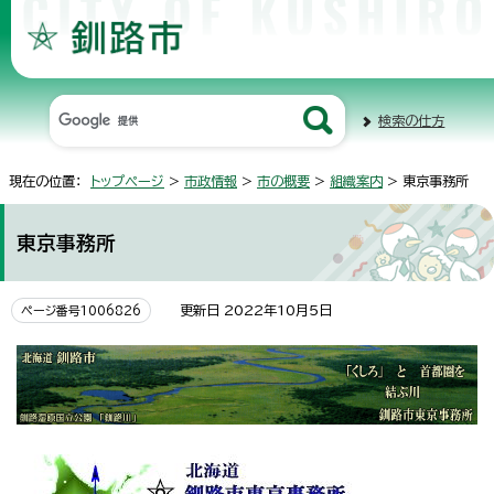
検索の仕方
現在の位置：
トップページ
>
市政情報
>
市の概要
>
組織案内
> 東京事務所
東京事務所
更新日 2022年10月5日
ページ番号1006826