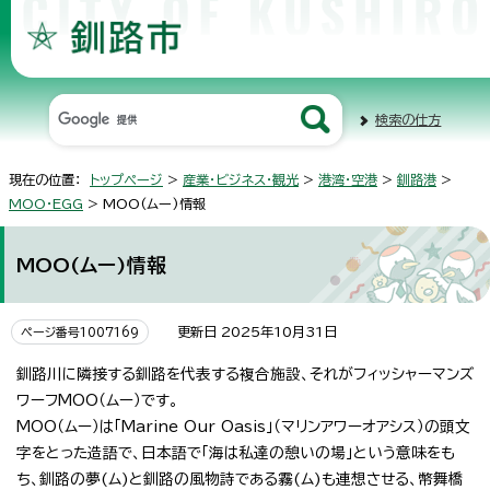
検索の仕方
現在の位置：
トップページ
>
産業・ビジネス・観光
>
港湾・空港
>
釧路港
>
MOO・EGG
> MOO(ムー)情報
MOO(ムー)情報
更新日 2025年10月31日
ページ番号1007169
釧路川に隣接する釧路を代表する複合施設、それがフィッシャーマンズ
ワーフMOO（ムー）です。
MOO（ムー）は「Marine Our Oasis」（マリンアワーオアシス）の頭文
字をとった造語で、日本語で「海は私達の憩いの場」という意味をも
ち、釧路の夢(ム)と釧路の風物詩である霧(ム)も連想させる、幣舞橋