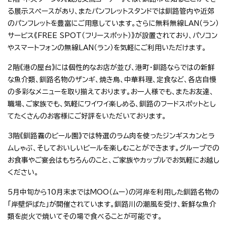
る展示スペースがあり、またパンフレットスタンドでは釧路管内や近郊
のパンフレットを豊富にご用意しています。さらに無料無線LAN（ラン）
サービス《FREE SPOT（フリースポット）》が設置されており、パソコン
やスマートフォンの無線LAN（ラン）を気軽にご利用いただけます。
2階《港の屋台》には個性的なお店が並び、港町・釧路ならではの新鮮
な魚介類、釧路名物のザンギ、焼き鳥、中華料理、定食など、各店自慢
の多彩なメニューを取り揃えております。お一人様でも、またお友達、
職場、ご家族でも、気軽にワイワイ楽しめる、釧路のフードスポットとし
てたくさんのお客様にご好評をいただいております。
3階《釧路霧のビール園》では特選のラム肉を使ったジンギスカンとラ
ムしゃぶ、そしておいしいビールを楽しむことができます。グループでの
お食事やご宴会はもちろんのこと、ご家族やカップルでお気軽にお越し
ください。
5月中旬から10月末まではMOO（ムー）の河岸を利用した釧路名物の
「岸壁炉ばた」が開催されています。釧路川の潮風を受け、新鮮な魚介
類を炭火で焼いてその場で食べることが可能です。