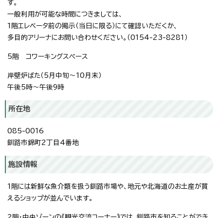
す。
一般利用が可能な時間につきましては、
1階エレベータ前の掲示（当日に限る）にて確認いただくか、
多目的アリーナにお問い合わせください。（0154-23-8281）
5階 コワーキングスペース
岸壁炉ばた（5月中旬～10月末）
午後5時～午後9時
所在地
085-0016
釧路市錦町2丁目4番地
施設情報
1階には新鮮な魚介類を扱う釧路市場や、地元や北海道のお土産が買
えるショップが並んでいます。
2階・中央ゾーンの《観光交流コーナー》では、釧路市を知ることができ