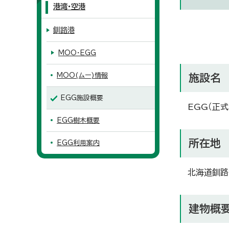
港湾・空港
釧路港
MOO・EGG
MOO(ムー)情報
施設名
EGG施設概要
EGG（正
EGG樹木概要
所在地
EGG利用案内
北海道釧路
建物概