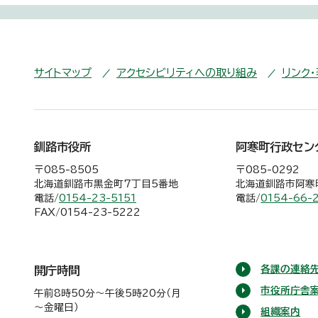
サイトマップ
アクセシビリティへの取り組み
リンク
釧路市役所
阿寒町行政セン
〒085-8505
〒085-0292
北海道釧路市黒金町7丁目5番地
北海道釧路市阿寒町
電話/
0154-23-5151
電話/
0154-66-
FAX/0154-23-5222
各課の連絡先
開庁時間
市役所庁舎
午前8時50分～午後5時20分（月
～金曜日）
組織案内