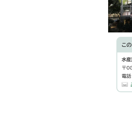
この
水産
〒0
電話