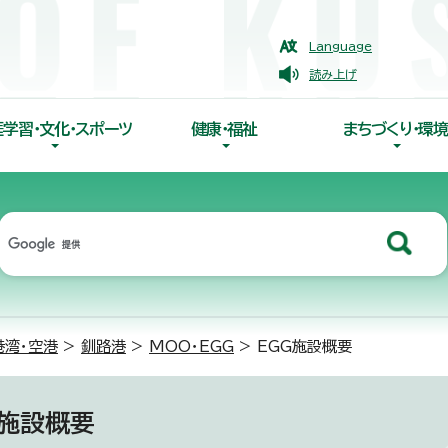
Language
読み上げ
涯学習・文化・スポーツ
健康・福祉
まちづくり・環境
港湾・空港
>
釧路港
>
MOO・EGG
> EGG施設概要
G施設概要