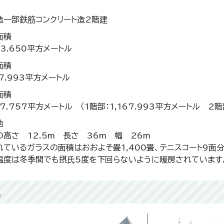
造一部鉄筋コンクリート造2階建
面積
63.650平方メートル
面積
67.993平方メートル
面積
77.757平方メートル （1階部：1,167.993平方メートル 2階
他
の高さ 12.5m 長さ 36m 幅 26m
れているガラスの面積はおおよそ畳1,400畳、テニスコート9面
温度は冬季間でも摂氏5度を下回らないように暖房されています
観