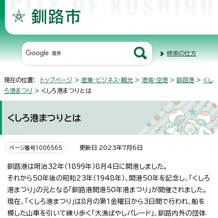
検索の仕方
現在の位置：
トップページ
>
産業・ビジネス・観光
>
港湾・空港
>
釧路港
>
くし
ろ港まつり
> くしろ港まつりとは
くしろ港まつりとは
更新日 2023年7月6日
ページ番号1006565
釧路港は明治32年（1899年）8月4日に開港しました。
それから50年後の昭和23年（1948年）、開港50年を記念し、「くしろ
港まつり」の元となる「釧路港開港50年港まつり」が開催されました。
現在、「くしろ港まつり」は8月の第1金曜日から3日間で行われ、船を
模した山車を引いて練り歩く「大漁ばやしパレード」、釧路内外の団体