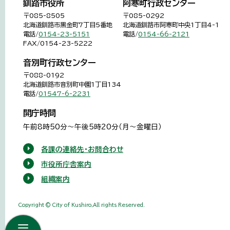
釧路市役所
阿寒町行政センター
〒085-8505
〒085-0292
北海道釧路市黒金町7丁目5番地
北海道釧路市阿寒町中央1丁目4-1
電話/
0154-23-5151
電話/
0154-66-2121
FAX/0154-23-5222
音別町行政センター
〒088-0192
北海道釧路市音別町中園1丁目134
電話/
01547-6-2231
開庁時間
午前8時50分～午後5時20分（月～金曜日）
各課の連絡先・お問合わせ
市役所庁舎案内
組織案内
Copyright © City of Kushiro,All rights Reserved.