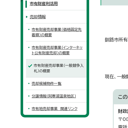
市有財産利活用
売却情報
市有財産売却事業（価格固定先
着順）の概要
釧路市所有
市有財産売却事業（インターネッ
ト公有財産売却）の概要
市有財産売却事業（一般競争入
札）の概要
現在、一般
売却候補物件一覧
分譲情報（阿寒湖温泉地区）
この
市有地売却事業 関連リンク
財政
〒0
電話