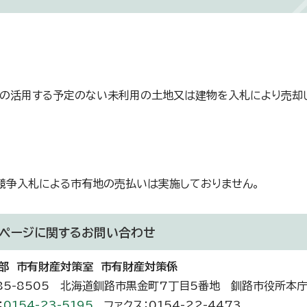
の活用する予定のない未利用の土地又は建物を入札により売却
競争入札による市有地の売払いは実施しておりません。
ページに関する
お問い合わせ
部 市有財産対策室 市有財産対策係
85-8505 北海道釧路市黒金町7丁目5番地 釧路市役所本
：
0154-23-5195
ファクス：0154-22-4473