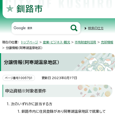
検索の仕方
現在の位置：
トップページ
>
産業・ビジネス・観光
>
市有財産利活用
>
売却情報
> 分譲情報（阿寒湖温泉地区）
分譲情報（阿寒湖温泉地区）
更新日 2023年8月17日
ページ番号1006791
申込資格※対象者要件
次のいずれかに該当する方
釧路市内に住民登録があり阿寒湖温泉地区で就業して