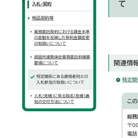
て
入札・契約
物品契約等
業務委託契約における賃金水準
の変動を反映した契約金額変更
の取扱いについて
釧路市建築保全業務委託料積算
関連情
要領について
特定関係にある資格者同士の
特定関
入札参加の取扱いについて
入札（見積）に係る指名（見積）通
この
知の交付方法について
総務
〒0
電話