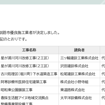
釧路市優良施工業者が決定しました。
記のとおりです。
工事名称
請負者
星が浦川河川改修工事（2工区）
三ッ輪建設工業株式会社
代
星が浦川河川改修工事（2工区）
沢田建設株式会社
代
古川処理区（堀川町）下水道築造工事
松尾建設工業株式会社
代
阿寒診療所医師住宅建築工事
株式会社小野寺組
代
昭和東公園舗装工事
東道路株式会社
代
春採生活館アイヌ地域交流拠点
太平洋設備株式会社
代
整備事業管設備工事