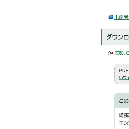
出席者集
ダウンロ
表彰式次
PDF
いウ
この
総務
〒0