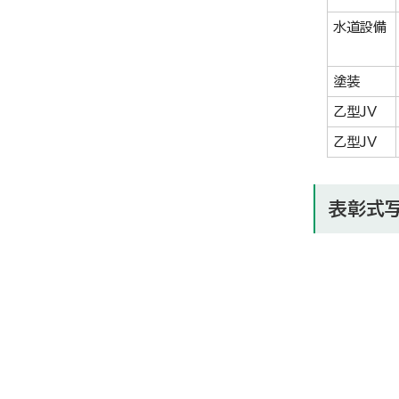
水道設備
塗装
乙型JV
乙型JV
表彰式