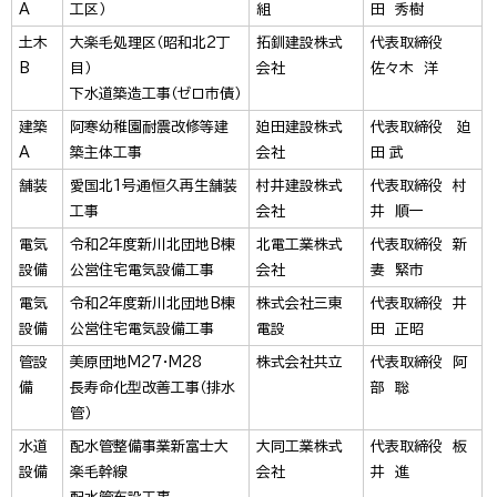
A
工区）
組
田 秀樹
土木
大楽毛処理区（昭和北2丁
拓釧建設株式
代表取締役
B
目）
会社
佐々木 洋
下水道築造工事（ゼロ市債）
建築
阿寒幼稚園耐震改修等建
廹田建設株式
代表取締役 廹
A
築主体工事
会社
田 武
舗装
愛国北1号通恒久再生舗装
村井建設株式
代表取締役 村
工事
会社
井 順一
電気
令和2年度新川北団地B棟
北電工業株式
代表取締役 新
設備
公営住宅電気設備工事
会社
妻 緊市
電気
令和2年度新川北団地B棟
株式会社三東
代表取締役 井
設備
公営住宅電気設備工事
電設
田 正昭
管設
美原団地M27・M28
株式会社共立
代表取締役 阿
備
長寿命化型改善工事（排水
部 聡
管）
水道
配水管整備事業新富士大
大同工業株式
代表取締役 板
設備
楽毛幹線
会社
井 進