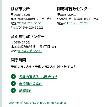
釧路市役所
阿寒町行政センター
〒085-8505
〒085-0292
北海道釧路市黒金町7丁目5番地
北海道釧路市阿寒町中央1丁目4-1
電話/
0154-23-5151
電話/
0154-66-2121
FAX/0154-23-5222
音別町行政センター
〒088-0192
北海道釧路市音別町中園1丁目134
電話/
01547-6-2231
開庁時間
午前8時50分～午後5時20分（月～金曜日）
各課の連絡先・お問合わせ
市役所庁舎案内
組織案内
Copyright © City of Kushiro,All rights Reserved.