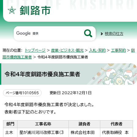
検索の仕方
現在の位置：
トップページ
>
産業・ビジネス・観光
>
入札・契約
>
工事契約
>
釧
路市優良施工業者
> 令和4年度釧路市優良施工業者
令和4年度釧路市優良施工業者
更新日 2022年12月1日
ページ番号1010565
令和4年度釧路市優良施工業者が決定しました。
表彰者は下記のとおりです。
部門
工事名称
請負者
代表者
土木
星が浦川河川改修工事（3
株式会社本田
代表取締役 本