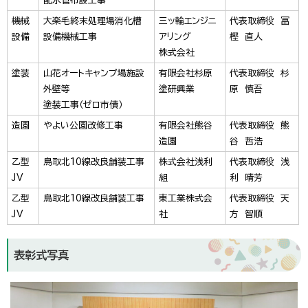
配水管布設工事
機械
大楽毛終末処理場消化槽
三ッ輪エンジニ
代表取締役 冨
設備
設備機械工事
アリング
樫 直人
株式会社
塗装
山花オートキャンプ場施設
有限会社杉原
代表取締役 杉
外壁等
塗研興業
原 慎吾
塗装工事（ゼロ市債）
造園
やよい公園改修工事
有限会社熊谷
代表取締役 熊
造園
谷 哲浩
乙型
鳥取北10線改良舗装工事
株式会社浅利
代表取締役 浅
JV
組
利 晴芳
乙型
鳥取北10線改良舗装工事
東工業株式会
代表取締役 天
JV
社
方 智順
表彰式写真