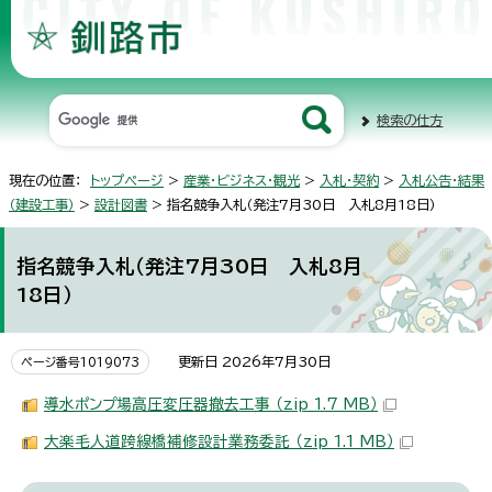
検索の仕方
現在の位置：
トップページ
>
産業・ビジネス・観光
>
入札・契約
>
入札公告・結果
（建設工事）
>
設計図書
> 指名競争入札（発注7月30日 入札8月18日）
指名競争入札（発注7月30日 入札8月
18日）
更新日 2026年7月30日
ページ番号1019073
導水ポンプ場高圧変圧器撤去工事 （zip 1.7 MB）
大楽毛人道跨線橋補修設計業務委託 （zip 1.1 MB）