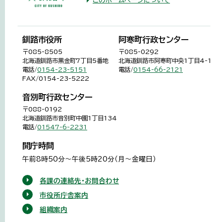
釧路市役所
阿寒町行政センター
〒085-8505
〒085-0292
北海道釧路市黒金町7丁目5番地
北海道釧路市阿寒町中央1丁目4-1
電話/
0154-23-5151
電話/
0154-66-2121
FAX/0154-23-5222
音別町行政センター
〒088-0192
北海道釧路市音別町中園1丁目134
電話/
01547-6-2231
開庁時間
午前8時50分～午後5時20分（月～金曜日）
各課の連絡先・お問合わせ
市役所庁舎案内
組織案内