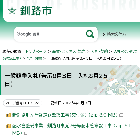
検索の仕方
現在の位置：
トップページ
>
産業・ビジネス・観光
>
入札・契約
>
入札公告・結果
（建設工事）
>
設計図書
> 一般競争入札（告示8月3日 入札8月25日）
一般競争入札（告示8月3日 入札8月25
日）
更新日 2026年8月3日
ページ番号1017122
新釧路川左岸通道路改築工事（交付金） （zip 8.0 MB）
配水管整備事業 釧路町東光2号線配水管布設工事 （zip 5.1
MB）