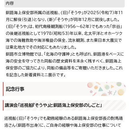
内容
釧路海上保安部所属の巡視船、(旧)「そうや」が2025（令和7）年11
月に解役（引退）となり、(新)「そうや」が同年12月に就役しました。
(旧)「そうや」は、初代南極観測船（1956～62年）でもあった「宗谷」
の後継巡視船として1978（昭和53）年以来、北太平洋とオホーツク
海での海難救助や海洋権益の保全、流氷観測、また東日本大震災で
は東北地方でその対応にもあたりました。
釧路市立博物館では、「北海の守護神」とも呼ばれ、釧路港をベースに
海の安全を守ってきた同船の歴史資料を末永く残すべく、釧路海上
保安部のご協力により、同船の備品等をご寄贈いただきました。これ
を記念した新着資料ミニ展示です。
記念行事
講演会「巡視船『そうや』と釧路海上保安部のしごと」
巡視船(旧)「そうや」でも勤務経験のある釧路海上保安部長の對馬靖
浩さん（釧路市出身）に、ご自身の経験や海上保安部の仕事について