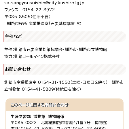
sa-sangyousuishin@city.kushiro.lg.jp
ファクス 0154-22-8972
〒085-8505（住所不要）
釧路市役所 産業推進室「石炭基礎講座」宛
主催など
主催：釧路市石炭産業対策協議会・釧路市・釧路市立博物館
協力：釧路コールマイン株式会社
お問い合わせ
釧路市産業推進室 0154-31-4550（土曜・日曜日を除く） 釧路市
立博物館 0154-41-5809（休館日を除く）
このページに関する
お問い合わせ
生涯学習部 博物館 博物館係
〒085-0822 北海道釧路市春湖台1番7号 博物館
電話：
0154-41-5809
ファクス：0154-42-6000