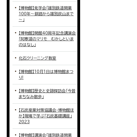
【博物館】見学会「雄別鉄道開業
100年～釧路から雄別炭山まで
～」
【博物館】開館40周年記念講演会
「阿寒湖のマリモ むかしといま
のはなし」
化石クリーニング教室
【博物館】10月1日は博物館まつ
り!
【博物館】歴史と史跡探訪会「今昔
まちなみ散歩」
【石炭産業対策協議会・博物館ほ
か】現場で学ぶ「石炭基礎講座」
2023
【博物館】講演会「雄別鉄道開業