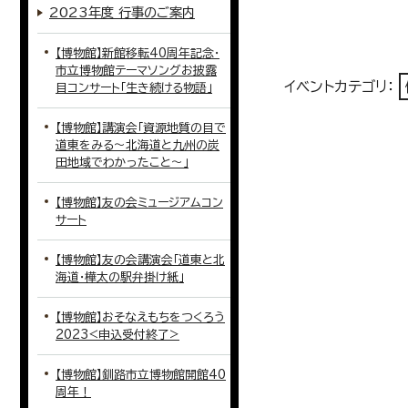
2023年度 行事のご案内
【博物館】新館移転40周年記念・
市立博物館テーマソングお披露
イベントカテゴリ：
目コンサート「生き続ける物語」
【博物館】講演会「資源地質の目で
道東をみる〜北海道と九州の炭
田地域でわかったこと〜」
【博物館】友の会ミュージアムコン
サート
【博物館】友の会講演会「道東と北
海道・樺太の駅弁掛け紙」
【博物館】おそなえもちをつくろう
2023<申込受付終了>
【博物館】釧路市立博物館開館40
周年！