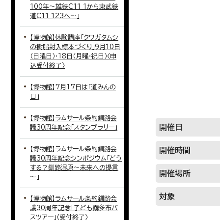
100年〜雄鉄C11 1から東武鉄
道C11 123へ〜」
【博物館】体験講座「クワガタムシ
の樹脂封入標本づくり」9月10日
（日曜日）・18日（月曜・祝日）〈申
込受付終了〉
【博物館】7月17日は「道みんの
日」
【博物館】ラムサール条約釧路会
開催日
議30周年記念「スタンプラリー」
【博物館】ラムサール条約釧路会
開催時間
議30周年記念シンポジウム「どう
する？釧路湿原～未来への提言
開催場所
～」
対象
【博物館】ラムサール条約釧路会
議30周年記念「子ども霧多布バ
スツアー」〈受付終了〉