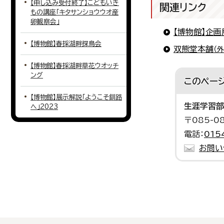
【申し込み受付終了】こどもいき
関連リンク
もの講座「キタサンショウウオ産
卵観察会」
【博物館】企画
【博物館】春採湖畔探鳥会
双熊堂本舗
（
【博物館】春採湖畔草花ウオッチ
ング
このペー
【博物館】展示解説「ようこそ釧路
生涯学習部
へ」2023
〒085-
電話：
015
お問い