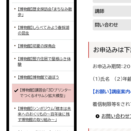
【博物館】歴史探訪会「まちなみ散
講師
歩」
問い合わせ
【博物館】しらべてみよう春採湖
の昆虫
【博物館】初夏の探鳥会
お申込みは下
【博物館】竪穴住居で屋根ふき体
験
お申込み期間：20
【博物館】博物館で遊ぼう
（1）氏名 （2）
【博物館】講習会「3Dプリンター
【お願い】講座案
でつくるオサムシ拡大模型」
着信制限等をされてい
【博物館】シンポジウム「標本は未
来へのおくりもの～百年後に残
お問い合わせ
す博物館の取り組み～」