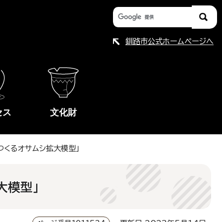
釧路市公式ホームページへ
セス
文化財
でつくるオサムシ拡大模型」
大模型」