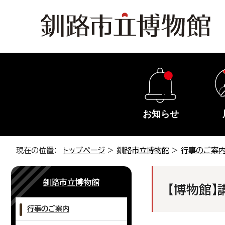
お知らせ
現在の位置：
トップページ
>
釧路市立博物館
>
行事のご案
釧路市立博物館
【博物館】
行事のご案内