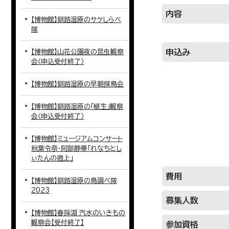
内容
【博物館】釧路湿原のサケしらべ
隊
申込み
【博物館】山花公園夜の昆虫観察
会〈申込受付終了〉
【博物館】釧路湿原の早朝探鳥会
【博物館】釧路湿原の「植生」観察
会〈申込受付終了〉
【博物館】ミュージアムコンサート
秋葉令奈・阿部静華「れなちとし
ぃたんの遡上」
費用
【博物館】釧路湿原の鳥調べ隊
2023
募集人数
【博物館】春採湖 汽水のいきもの
観察会【受付終了】
参加資格