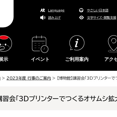
Language
やさしい日本語
読み上げ
文字サイズ・閲覧支援
展示
イベント
ご利用案内
アク
内
>
2023年度 行事のご案内
> 【博物館】講習会「3Dプリンター
講習会「3Dプリンターでつくるオサムシ拡