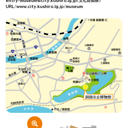
entry-museum@city.kushiro.lg.jp（文化財関係）
URL/www.city.kushiro.lg.jp/museum