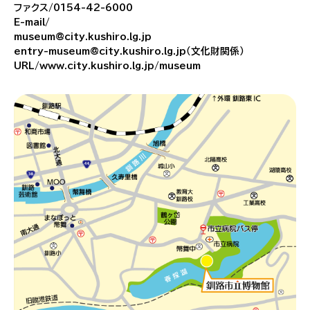
ファクス/0154-42-6000
E-mail/
museum@city.kushiro.lg.jp
entry-museum@city.kushiro.lg.jp（文化財関係）
URL/www.city.kushiro.lg.jp/museum