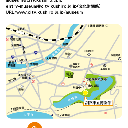
museum@city.kushiro.lg.jp
entry-museum@city.kushiro.lg.jp（文化財関係）
URL/www.city.kushiro.lg.jp/museum