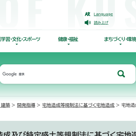
Language
読み上げ
涯学習・文化・スポーツ
健康・福祉
まちづくり・環境
・建築
>
開発指導
>
宅地造成等規制法に基づく宅地造成
> 宅地
造成及び特定盛土等規制法に基づく宅地造