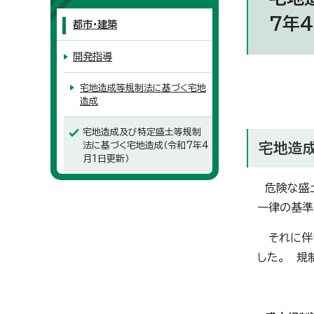
7年4
都市・建築
開発指導
宅地造成等規制法に基づく宅地
造成
宅地造成及び特定盛土等規制
法に基づく宅地造成（令和7年4
宅地造
月1日更新）
危険な盛土
一律の基準
それに伴い
した。 規