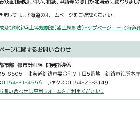
の運用開始に伴い、相談、申請等の窓口が北海道に変わりまし
ましては、北海道のホームページをご確認ください。
成及び特定盛土等規制法（盛土規制法）トップページ －北海道
ページに関する
お問い合わせ
都市部 都市計画課 開発指導係
85-8505 北海道釧路市黒金町7丁目5番地 釧路市役所本
：
0154-31-4556
ファクス：0154-25-8149
お問い合わせは専用フォームをご利用ください。