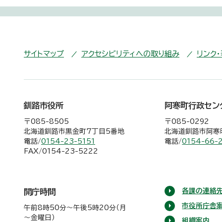
サイトマップ
アクセシビリティへの取り組み
リンク
釧路市役所
阿寒町行政セン
〒085-8505
〒085-0292
北海道釧路市黒金町7丁目5番地
北海道釧路市阿寒町
電話/
0154-23-5151
電話/
0154-66-
FAX/0154-23-5222
各課の連絡先
開庁時間
市役所庁舎
午前8時50分～午後5時20分（月
～金曜日）
組織案内