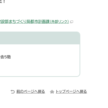
た！
建設部まちづくり局都市計画課
（外部リンク）
庁舎5階
前のページへ戻る
トップページへ戻る