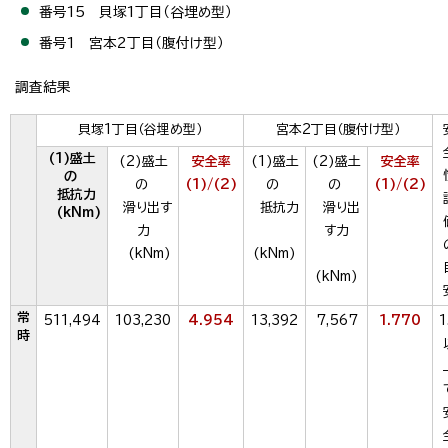
番号15 貝塚1丁目（谷埋め型）
番号1 宮本2丁目（腹付け型）
調査結果
貝塚1丁目（谷埋め型）
宮本2丁目（腹付け型）
(1)盛土
(2)盛土
安全率
(1)盛土
(2)盛土
安全率
の
の
(1)/(2)
の
の
(1)/(2)
抵抗力
滑り出す
抵抗力
滑り出
(kNm)
力
す力
(kNm)
(kNm)
(kNm)
常
511,494
103,230
4.954
13,392
7,567
1.770
1
時