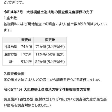
27か所です。
令和4年3月 大規模盛土造成地の調査優先度評価の完了
1.盛土数
基礎資料および現地踏査での精査により、盛土数が9か所減少してい
ます。
変更前
変更後
谷埋め型
74か所
71か所(3か所減少)
腹付け型
17か所
11か所(6か所減少)
計
91か所
82か所(9か所減少)
2.調査優先度
国の示す方法により、どの盛土から調査を行うかを評価しました。
令和5年1月 大規模盛土造成地の安全性把握調査の実施
調査箇所(谷埋め型、腹付け型それぞれにおいて調査優先度が最も高
い箇所を調査対象としました。)