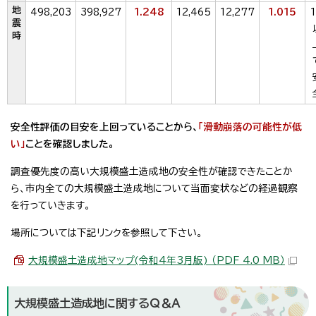
地
498,203
398,927
1.248
12,465
12,277
1.015
1
震
時
安全性評価の目安を上回っていることから、
「滑動崩落の可能性が低
い」
ことを確認しました。
調査優先度の高い大規模盛土造成地の安全性が確認できたことか
ら、市内全ての大規模盛土造成地について当面変状などの経過観察
を行っていきます。
場所については下記リンクを参照して下さい。
大規模盛土造成地マップ(令和4年3月版) （PDF 4.0 MB）
大規模盛土造成地に関するQ＆A