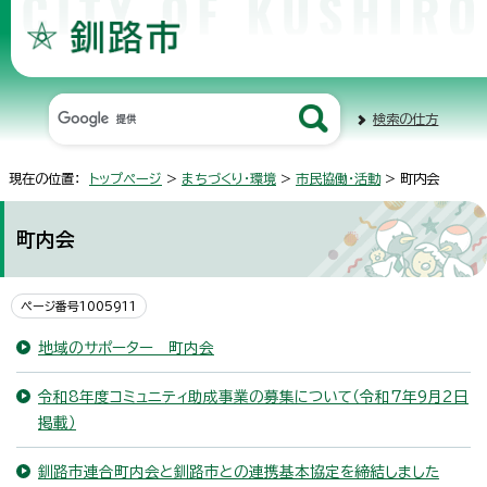
検索の仕方
現在の位置：
トップページ
>
まちづくり・環境
>
市民協働・活動
> 町内会
町内会
ページ番号1005911
地域のサポーター 町内会
令和8年度コミュニティ助成事業の募集について（令和7年9月2日
掲載）
釧路市連合町内会と釧路市との連携基本協定を締結しました