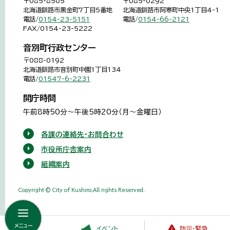
〒085-8505
〒085-0292
北海道釧路市黒金町7丁目5番地
北海道釧路市阿寒町中央1丁目4-1
電話/
0154-23-5151
電話/
0154-66-2121
FAX/0154-23-5222
音別町行政センター
〒088-0192
北海道釧路市音別町中園1丁目134
電話/
01547-6-2231
開庁時間
午前8時50分～午後5時20分（月～金曜日）
各課の連絡先・お問合わせ
市役所庁舎案内
組織案内
Copyright © City of Kushiro,All rights Reserved.
メニュー
イベント
防災・緊急