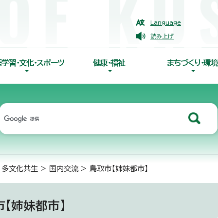
Language
読み上げ
涯学習・文化・スポーツ
健康・福祉
まちづくり・環境
・多文化共生
>
国内交流
> 鳥取市【姉妹都市】
市【姉妹都市】