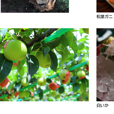
松葉ガニ
白いか