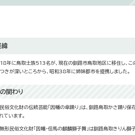
経緯
、18年に鳥取士族513名が、現在の釧路市鳥取地区に移住し、
つきが深いところから、昭和38年に姉妹都市を提携しました。
の関わり
民俗文化財の伝統芸能「因幡の傘踊り」は、釧路鳥取かさ踊り保
れています。
無形民俗文化財「因幡・但馬の麒麟獅子舞」は釧路鳥取きりん獅