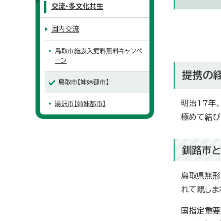
交流・多文化共生
国内交流
鳥取市施設入館料無料キャンペ
ーン
提携の
鳥取市【姉妹都市】
明治17年
湯沢市【姉妹都市】
極めて結び
釧路市と
鳥取県無形
れて親しま
国指定重要