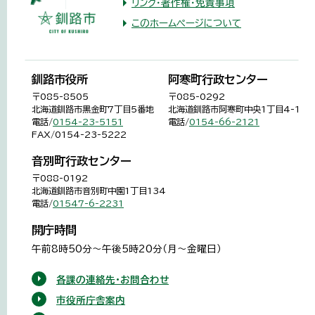
リンク・著作権・免責事項
このホームページについて
釧路市役所
阿寒町行政センター
〒085-8505
〒085-0292
北海道釧路市黒金町7丁目5番地
北海道釧路市阿寒町中央1丁目4-1
電話/
0154-23-5151
電話/
0154-66-2121
FAX/0154-23-5222
音別町行政センター
〒088-0192
北海道釧路市音別町中園1丁目134
電話/
01547-6-2231
開庁時間
午前8時50分～午後5時20分（月～金曜日）
各課の連絡先・お問合わせ
市役所庁舎案内