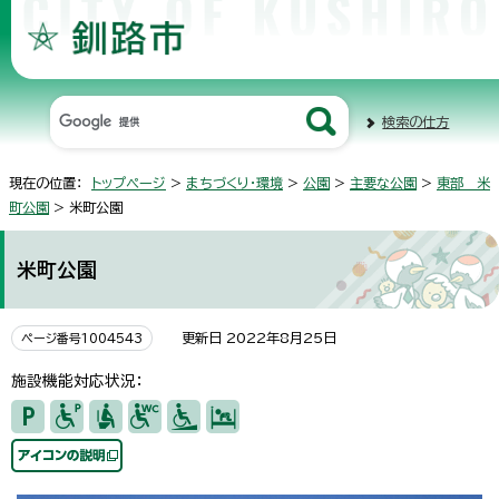
検索の仕方
現在の位置：
トップページ
>
まちづくり・環境
>
公園
>
主要な公園
>
東部 米
町公園
> 米町公園
米町公園
更新日 2022年8月25日
ページ番号1004543
施設機能対応状況：