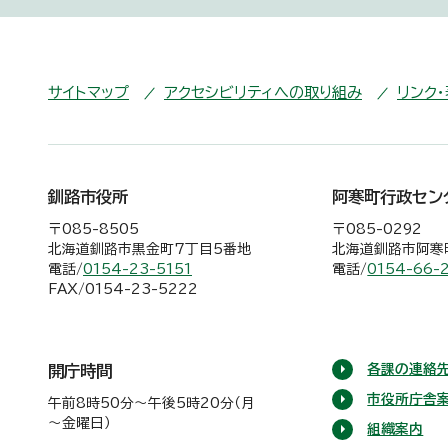
サイトマップ
アクセシビリティへの取り組み
リンク
釧路市役所
阿寒町行政セン
〒085-8505
〒085-0292
北海道釧路市黒金町7丁目5番地
北海道釧路市阿寒町
電話/
0154-23-5151
電話/
0154-66-
FAX/0154-23-5222
各課の連絡先
開庁時間
市役所庁舎
午前8時50分～午後5時20分（月
～金曜日）
組織案内