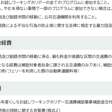
ろお試しワーキングホリデーの全てのプログロムに参加すること。
し、やむを得ない事情で一部のプログラムに参加できない場合は
地及び釧路市間の移動に、公共交通機関を利用すること。
団員による不当な行為の防止等に関する法律に規定する暴力団及
象経費
地及び釧路市間の移動に係る、最も料金が高額な区間の交通費の全
となる経費は補助対象者自身に課される交通費のみであり、補助
の例：フェリーを利用した際の自動車運搬料等）
類
5年度くしろお試しワーキングホリデー交通費補助事業補助金交付
団等の排除に関する宣誓書（様式2）