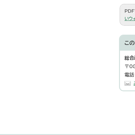
PDF
いウ
この
総合
〒0
電話