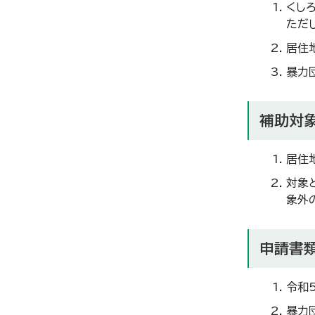
くし
ただ
居住
暴力
補助対
居住
対象
象外
申請書
令和
暴力