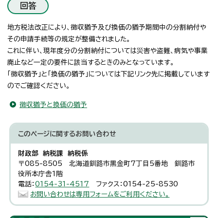
回答
地方税法改正により、徴収猶予及び換価の猶予期間中の分割納付や
その申請手続等の規定が整備されました。
これに伴い、現年度分の分割納付については災害や盗難、病気や事業
廃止など一定の要件に該当するときのみとなっています。
「徴収猶予」と「換価の猶予」については下記リンク先に掲載しています
のでご確認ください。
徴収猶予と換価の猶予
このページに関する
お問い合わせ
財政部 納税課 納税係
〒085-8505 北海道釧路市黒金町7丁目5番地 釧路市
役所本庁舎1階
電話：
0154-31-4517
ファクス：0154-25-8530
お問い合わせは専用フォームをご利用ください。