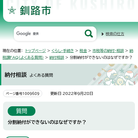
検索の仕方
現在の位置：
トップページ
>
くらし・手続き
>
税金
>
市税等の納付・相談
>
納
税課FAQ（よくある質問）
>
納付相談
> 分割納付ができないのはなぜですか？
納付相談
よくある質問
更新日 2022年9月28日
ページ番号1009689
質問
分割納付ができないのはなぜですか？