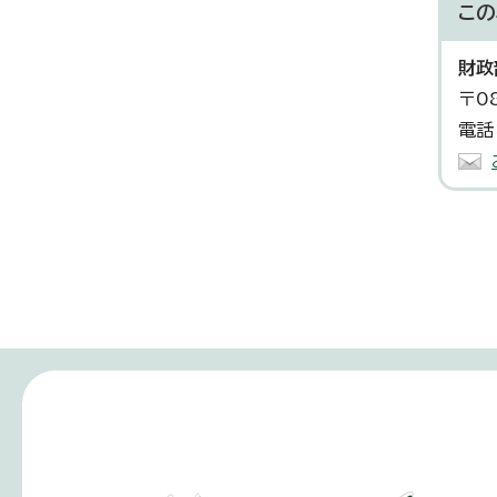
この
財政
〒0
電話