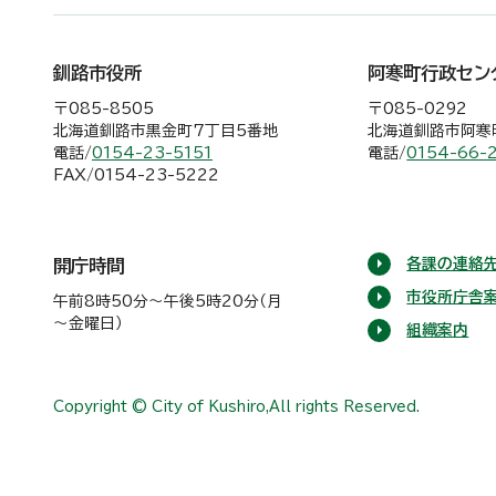
釧路市役所
阿寒町行政セン
〒085-8505
〒085-0292
北海道釧路市黒金町7丁目5番地
北海道釧路市阿寒町
電話/
0154-23-5151
電話/
0154-66-
FAX/0154-23-5222
各課の連絡先
開庁時間
市役所庁舎
午前8時50分～午後5時20分（月
～金曜日）
組織案内
Copyright © City of Kushiro,All rights Reserved.