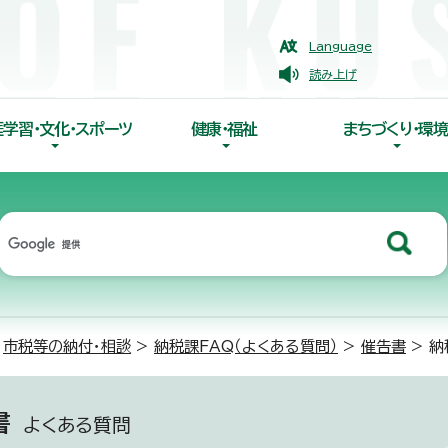
Language
読み上げ
涯学習・文化・スポーツ
健康・福祉
まちづくり・環境
>
市税等の納付・相談
>
納税課FAQ（よくある質問）
>
催告書
> 納
書
よくある質問