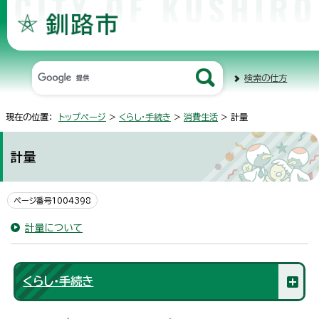
検索の仕方
現在の位置：
トップページ
>
くらし・手続き
>
消費生活
> 計量
計量
ページ番号1004398
計量について
くらし・手続き