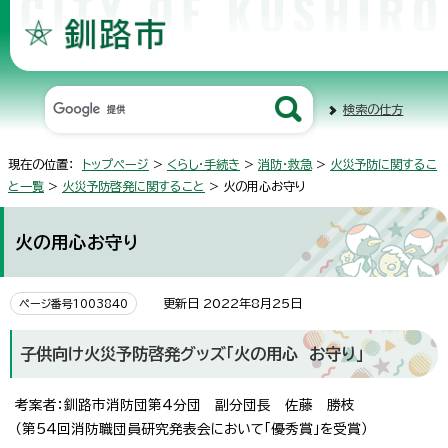
検索の仕方
現在の位置：
トップページ
>
くらし・手続き
>
消防・救急
>
火災予防に関するこ
と一覧
>
火災予防啓発に関すること
> 火の用心お守り
火の用心お守り
更新日 2022年8月25日
ページ番号1003840
子供向け火災予防啓発グッズ「火の用心 お守り」
考案者：釧路市消防団第4分団 副分団長 佐藤 勝枝
（第54回消防職団員研究発表会において「優秀賞」を受賞）